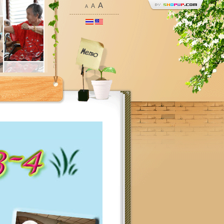
A
A
A